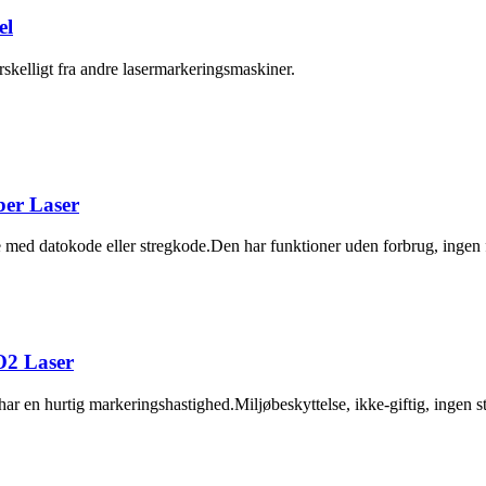
el
kelligt fra andre lasermarkeringsmaskiner.
ber Laser
e med datokode eller stregkode.Den har funktioner uden forbrug, ingen f
O2 Laser
en hurtig markeringshastighed.Miljøbeskyttelse, ikke-giftig, ingen stø