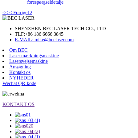
forespørgsel
detalje
<<
< Forrige
1
2
SHENZHEN BEC LASER TECH CO., LTD
TLF:
+86 186 6666 3845
E-MAIL: mike@beclaser.com
Om BEC
Laser mærkningsmaskine
Lasersvejsemaskine
Ansøgning
Kontakt os
NYHEDER
Wechat QR-kode
KONTAKT OS