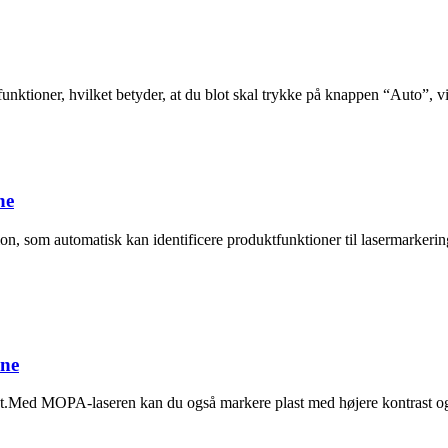
ktioner, hvilket betyder, at du blot skal trykke på knappen “Auto”, vil 
ne
, som automatisk kan identificere produktfunktioner til lasermarkering,
ine
.Med MOPA-laseren kan du også markere plast med højere kontrast og m