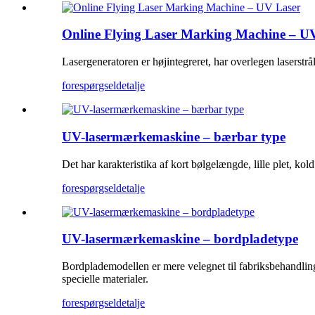
Online Flying Laser Marking Machine – U
Lasergeneratoren er højintegreret, har overlegen laserstrå
forespørgsel
detalje
UV-lasermærkemaskine – bærbar type
Det har karakteristika af kort bølgelængde, lille plet, kol
forespørgsel
detalje
UV-lasermærkemaskine – bordpladetype
Bordplademodellen er mere velegnet til fabriksbehandling
specielle materialer.
forespørgsel
detalje