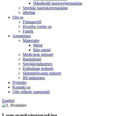
Håndholdt lasersvejsemaskine
Smykke laserskæremaskine
tilbehør
Om os
Firmaprofil
Hvorfor vælge os
Fabrik
Ansøgning
Materialer
Metal
Ikke-metal
Medicinsk industri
Rørindustri
Smykkeindustrien
Emballage industri
Skimmelsvamp industri
Bil industrien
Nyheder
Kontakt os
Ofte stillede spørgsmål
English
Laser mærkningsmaskine