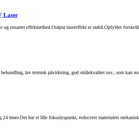
V Laser
le og ensartet effekttæthed.Output lasereffekt er stabil.Opfylder forskel
d behandling, lav termisk påvirkning, god strålekvalitet osv., som kan re
 24 timer.Det har et lille fokuslyspunkt, reducerer materialets mekanis