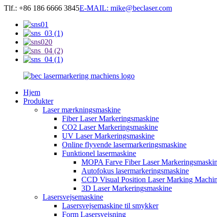
Tlf.: +86 186 6666 3845
E-MAIL: mike@beclaser.com
Hjem
Produkter
Laser mærkningsmaskine
Fiber Laser Markeringsmaskine
CO2 Laser Markeringsmaskine
UV Laser Markeringsmaskine
Online flyvende lasermarkeringsmaskine
Funktionel lasermaskine
MOPA Farve Fiber Laser Markeringsmaski
Autofokus lasermarkeringsmaskine
CCD Visual Position Laser Marking Machi
3D Laser Markeringsmaskine
Lasersvejsemaskine
Lasersvejsemaskine til smykker
Form Lasersvejsning